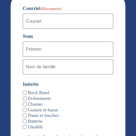
Courriel
(Nécessaire)
Nom
Prénom
Nom
de
Intérêts
famille
Rock Band
Evénements
Chanter
Guitare et basse
Piano et touches
Batterie
Ukulélé